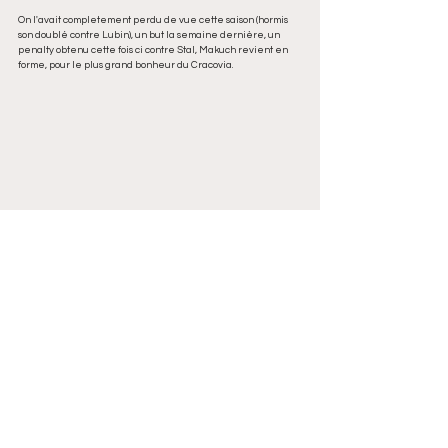
On l'avait completement perdu de vue cette saison (hormis 
son doublé contre Lubin), un but la semaine dernière, un 
penalty obtenu cette fois ci contre Stal, Makuch revient en 
forme, pour le plus grand bonheur du Cracovia.
Ekstraklasa
Legia
XI
Jagiellonia
LKS
Louveau
Cracovia
Piast Gliwice
Pogon Szczecin
Korona Kielce
Naranjo
Nene
Forenc
Stavropoulos