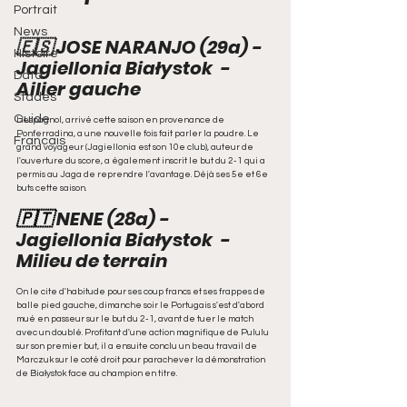
Portrait
News
🇪🇸 JOSE NARANJO (29a) - 
Histoire
Jagiellonia Białystok  - 
Data
Ailier gauche 
Stades
Guide
L'espagnol, arrivé cette saison en provenance de 
Ponferradina, a une nouvelle fois fait parler la poudre. Le 
Francais
grand voyageur (Jagiellonia est son 10e club), auteur de 
l'ouverture du score, a également inscrit le but du 2-1 qui a 
permis au Jaga de reprendre l'avantage. Déjà ses 5e et 6e 
buts cette saison.
🇵🇹 
NENE (28a) - 
Jagiellonia Białystok  - 
Milieu de terrain 
On le cite d'habitude pour ses coup francs et ses frappes de 
balle pied gauche, dimanche soir le Portugais s'est d'abord 
mué en passeur sur le but du 2-1, avant de tuer le match 
avec un doublé. Profitant d'une action magnifique de Pululu 
sur son premier but, il a ensuite conclu un beau travail de 
Marczuk sur le coté droit pour parachever la démonstration 
de Białystok face au champion en titre.