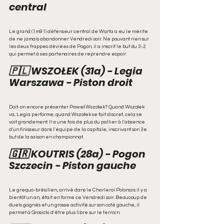
central
Le grand (1m91) défenseur central de Warta a eu le mérite 
de ne jamais abandonner Vendredi soir. Ne pouvant rien sur 
les deux frappes déviées de Pogon, il a inscrit le but du 3-2 
qui permet à ses partenaires de reprendre espoir.
🇵🇱 WSZOŁEK (31a) - Legia 
Warszawa - Piston droit
Doit-on encore présenter Paweł Wszołek? Quand Wszołek 
va, Legia performe, quand Wszołek se fait discret, cela se 
voit grandement. Il a une fois de plus du pallier à l'absence 
d'un finisseur dans l'équipe de la capitale, inscrivant son 3e 
but de la saison en championnat.
🇬🇷 
KOUTRIS (28a) - Pogon 
Szczecin - Piston gauche
Le grequo-brésilien, arrivé dans le Charleroi Polonais il y a 
bientôt un an, était en forme ce Vendredi soir. Beaucoup de 
duels gagnés et un grosse activité sur son coté gauche, il 
permet à Grosicki d'être plus libre sur le terrain.