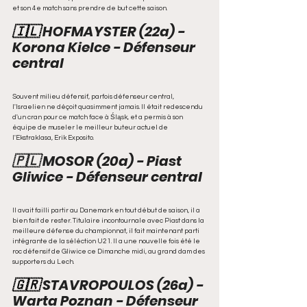
et son 4e match sans prendre de but cette saison.
🇮🇱 
HOFMAYSTER (22a) - 
Korona Kielce - Défenseur 
central
Souvent milieu défensif, parfois défenseur central, 
l'Israelien ne déçoit quasimment jamais. Il était redescendu 
d'un cran pour ce match face à Śląsk, et a permis à son 
équipe de museler le meilleur buteur actuel de 
l'Ekstraklasa, Erik Exposito.
🇵🇱 MOSOR (20a) - Piast 
Gliwice - Défenseur central
Il avait failli partir au Danemark en tout début de saison, il a 
bien fait de rester. Titulaire incontournale avec Piast dans la 
meilleure défense du championnat, il fait maintenant parti 
intégrante de la séléction U21. Il a une nouvelle fois été le 
roc défensif de Gliwice ce Dimanche midi, au grand dam des 
supporters du Lech.
🇬🇷 
STAVROPOULOS (26a) - 
Warta Poznan - Défenseur 