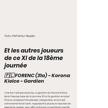
Foto: PAP/Artur Reszko
Et les autres joueurs 
de ce XI de la 18ème 
journée 
🇵🇱 FORENC (31a) - Korona 
Kielce - Gardien 
Une fois n'est pas coutume, un gardien du Korona Kielce 
dans l'èquipe type de la journèe. Et le 2e gardien en plus! 
Forenc remplacait Dziekonski, indisponible, et s'en est 
extremement bien sorti, repoussant à plusieurs reprises les 
assauts du leader, pour offrir à Korona un point bien meritè 