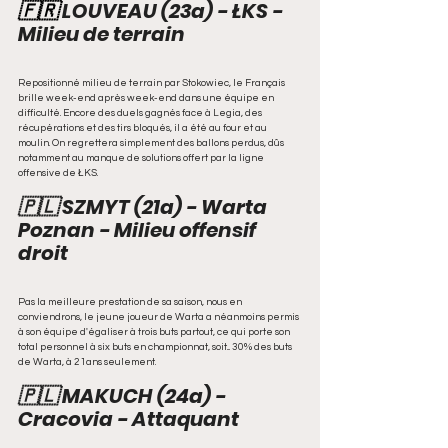
🇫🇷 
LOUVEAU (23a) - ŁKS - 
Milieu de terrain
Repositionné milieu de terrain par Stokowiec, le Français 
brille week-end après week-end dans une équipe en 
difficulté. Encore des duels gagnés face à Legia, des 
récupérations et des tirs bloqués, il a été au four et au 
moulin. On regrettera simplement des ballons perdus, dûs 
notamment au manque de solutions offert par la ligne 
offensive de ŁKS.
🇵🇱 SZMYT (21a) - Warta 
Poznan - Milieu offensif 
droit
Pas la meilleure prestation de sa saison, nous en 
conviendrons, le jeune joueur de Warta a néanmoins permis 
à son équipe d'égaliser à trois buts partout, ce qui porte son 
total personnel à six buts en championnat, soit... 30% des buts 
de Warta, à 21ans seulement.
🇵🇱 MAKUCH (24a) - 
Cracovia - Attaquant