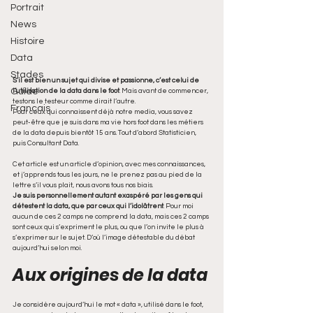
Portrait
News
Histoire
Data
Stades
S’il est bien un sujet qui divise et passionne, c’est celui de 
Guide
l’utilisation de la data dans le foot
. Mais avant de commencer, 
testons le testeur comme dirait l’autre. 
Francais
Pour ceux qui connaissent déjà notre media, vous savez 
peut-être que je suis dans ma vie hors foot dans les métiers 
de la data depuis bientôt 15 ans. Tout d’abord Statisticien, 
puis Consultant Data. 
Cet article est un article d’opinion, avec mes connaissances, 
et j’apprends tous les jours, ne le prenez pas au pied de la 
lettre s’il vous plait, nous avons tous nos biais.
Je suis personnellement autant exaspéré par les gens qui 
détestent la data, que par ceux qui l’idolâtrent
. Pour moi 
aucun de ces 2 camps ne comprend la data, mais ces 2 camps 
sont ceux qui s’expriment le plus, ou que l’on invite le plus à 
s’exprimer sur le sujet. D’où l’image détestable du débat 
aujourd’hui selon moi.
Aux origines de la data
Je considère aujourd’hui le mot « data », utilisé dans le foot, 