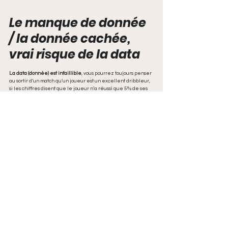
Le manque de donnée 
/ la donnée cachée, 
vrai risque de la data
La data (donnée) est infaillible
, vous pourrez toujours penser 
au sortir d’un match qu’un joueur est un excellent dribbleur, 
si les chiffres disent que le joueur n’a réussi que 5% de ses 
dribbles, vous devrez revoir votre jugement. 
La data est infaillible… Quand elle existe, et / ou quand elle 
est prise en compte dans l’analyse.
Prenons un exemple simple de la vie réelle: regardons 
ensemble ce qui peut définir les dépenses des assurés 
d’une mutuelle concernant une paire de lunettes. Le prix 
d’une paire de lunettes se compose de 2 facteurs : Les 
verres, et la monture. Le prix des verres dépend du default 
visuel, de la matière, de la marque, pour citer les plus 
évidents. Maintenant que nous connaissons le prix des 
verres, définissons ensemble le montant dépensé par les 
assurés pour la monture. On peut penser à la marque, la 
matière, les customisations éventuelles… Le raisonnement 
tient, et l’on pourrait créer un modèle pour définir un prix 
global que vont dépenser les assures en fonction de ces 
critères. 
Il y a néanmoins une donnée manquante ici, d’extrême 
importance : Le plafond de remboursement de l’assuré, si 