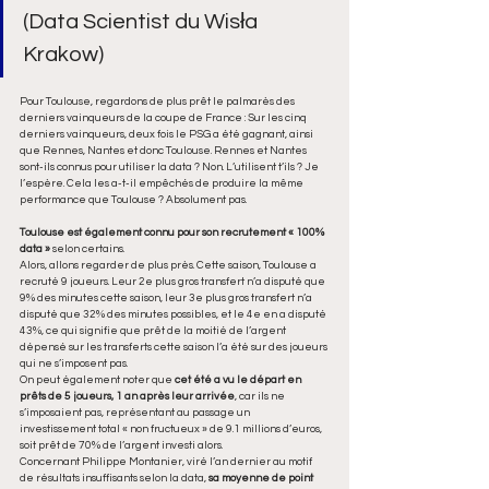
(Data Scientist du Wisła 
Krakow)
Pour Toulouse, regardons de plus prêt le palmarès des 
derniers vainqueurs de la coupe de France : Sur les cinq 
derniers vainqueurs, deux fois le PSG a été gagnant, ainsi 
que Rennes, Nantes et donc Toulouse. Rennes et Nantes 
sont-ils connus pour utiliser la data ? Non. L’utilisent t’ils ? Je 
l’espère. Cela les a-t-il empêchés de produire la même 
performance que Toulouse ? Absolument pas. 
Toulouse est également connu pour son recrutement « 100% 
data »
 selon certains. 
Alors, allons regarder de plus près. Cette saison, Toulouse a 
recruté 9 joueurs. Leur 2e plus gros transfert n’a disputé que 
9% des minutes cette saison, leur 3e plus gros transfert n’a 
disputé que 32% des minutes possibles, et le 4e en a disputé 
43%, ce qui signifie que prêt de la moitié de l’argent 
dépensé sur les transferts cette saison l’a été sur des joueurs 
qui ne s’imposent pas.
On peut également noter que 
cet été a vu le départ en 
prêts de 5 joueurs, 1 an après leur arrivée
, car ils ne 
s’imposaient pas, représentant au passage un 
investissement total « non fructueux » de 9.1 millions d’euros, 
soit prêt de 70% de l’argent investi alors.
Concernant Philippe Montanier, viré l’an dernier au motif 
de résultats insuffisants selon la data, 
sa moyenne de point 