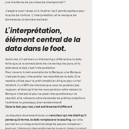
une trentaine de journées de championnat ?
J’espère avoir réussi ici à illustrer les 2 points capitaux pour 
la suite de l’article : L’interprétation, et le manque de 
données (ou la donnée cachée).
L’interprétation, 
élément central de la 
data dans le foot.
Selon moi, s’il est bien un élément qui différencie la data 
telle que je la connais dans ma vie de tous les jours, et la 
data dans le foot, c’est l’interprétation. 
Pour revenir à mon exemple de la Banque, une Banque 
n’est pas là pour interpréter les résultats de la data. Si le 
modèle utilisé pour le prêt immobilier dit que pour un tel 
montant, il y a 98% de chances que vous ne puissiez pas 
repayer, et donc qu’à terme vous perdiez votre maison, la 
Banque n’est pas là pour se poser des questions sur ce 
résultat, elle refusera votre demande de prêt (je simplifie à 
l’extrême le processus, bien évidemment).
Dans le foot, pour moi, c’est extrêmement différent
. 
Je discutais récemment avec un 
recruteur qui me disait qu’il 
pense qu’à terme, la data remplacera le scouting
, car elle 
permet en un claquement de doigt de pouvoir comparer / 
évaluer / découvrir des centaines de joueurs, lorsqu’un scout 