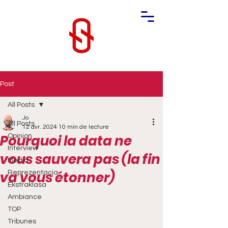
Post
All Posts
Jo
All Posts
12 avr. 2024
10 min de lecture
Pourquoi la data ne
Opinion
Interview
vous sauvera pas (la fin
Media
va vous étonner)
Reprezentacja
Ekstraklasa
Ambiance
TOP
Tribunes