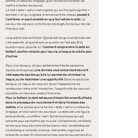
comme un abus de langage, que l’on devrait arrêter de 
mettre à toutes les sauces.
Le mot « data » est un mot anglais, qui en Français signifie « 
donnée », et qui englobe énormément de choses, 
poussé à 
l’extrême, on peut considérer que tout est de la data
. La 
couleur de vos yeux, la taille de vos doigts, la couleur de vos 
cheveux, etc… 
La question devient alors : Quand est-ce qu’une donnée est 
intéressante, et quand est-ce qu’elle ne l’est pas. Et la 
question sous-jacente ici : 
Comment comprendre la data en 
football
, 
solution miracle pour les uns
, 
arnaque du siècle pour 
d’autres
.
Pour une banque, et pour globalement toute personne 
morale (entreprise), 
une donnée vous concernant devient 
intéressante des lors qu’elle lui permet de minimiser le 
risque, ou de maximiser une opportunité
. Dans le cas d’une 
banque, le risque de vous voir dans l’impossibilité de 
rembourser votre prêt immobilier, l’opportunité de vous voir 
accepter un nouveau produit financier.
Pour le football, la data est souvent (majoritairement) utilisée 
dans le processus de recrutement et dans l’analyse des 
matchs
, et je pense que le terme « data » est ici un abus de 
langage, et voici selon moi pourquoi : La data est une figure 
sans contexte, un chiffre / mot / fait sans analyse qui est 
collecté pour permettre par la suite l’utilisation du véritable 
terme que nous devrions utiliser (selon moi) : les statistiques. 
La statistique collecte, analyse, interprète, organise et 
présente la data. En d’autres termes, quand vous parlez d’un 