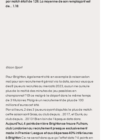
par match était de 1.26. La moyenne de son remplaçant est 
de… 1.18
.
©Icon Sport
Pour Brighton, également cité en exemple (à raison selon 
moi) pour son recrutement génial via la data, saviez vous que 
des 8 joueurs recrutés au mercato 2023, aucun ne cumule 
plus de la moitié des minutes de jeu possibles en 
championnat ? Et ce malgré le départ dans le même temps 
de 3 titulaires. Malgré un recrutement de plus de 100 
millions d’euros cet été. 
Par ailleurs, 2 des 3 joueurs ayant disputés le plus de match 
cette saison sont Gross, au club depuis… 2017, et Dunk, au 
club depuis… 2013 ! Bien loin de l’époque data donc.
Aujourd’hui, 4 points derrière Brighton se trouve Fulham, 
club Londonien au recrutement presque exclusivement 
made in Premier League et aux dépenses 40% inférieures 
à Brighton
. Ce ne serait donc que ça l’effet data ? 4 points en 