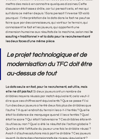
mettra des mois à en connaitre quelques dizaines. Cette 
discussion était assez drôle, car lui pensait cela, et moi qui 
suit dans ce métier depuis 15ans pensait l’inverse ! Et voilà 
pourquoi : l’interprétation de la data dans le foot ne peut se 
faire que par des connaisseurs, qui vont sur le terrain, qui 
connaissent le foot et les joueurs, qui apportent une 
dimension humaine aux résultats de la machine, selon moi 
le 
scouting « traditionnel » et la data pour le recrutement sont 
les deux faces d’une même pièce
.
Le projet technologique et de 
modernisation du TFC doit être 
au-dessus de tout
La data seule en foot, pour le recrutement, est utile, mais 
elle ne dit pas tout
. Si deux joueurs ont un nombre de 
dribbles moyens réussis par match équivalent, cela veut-il 
dire que ces chiffres sont équivalents ? Que se passe t’il si 
l’un des deux joueurs a tenté deux fois plus de dribbles que 
l’autre ? A quel endroit du terrain les a-t-il tentés ? Quelle 
était la distance de marquage quand il les a tentés ? Quel 
était le score ? Qui était l’adversaire ? Ces dribbles étaient-
ils utiles ou non ? Quel a été le résultat de l’action globale ? 
Quelle a été l’attitude du joueur une fois le dribble réussi ? 
Avait-il d’autres solutions mis à part le dribble ? Ces joueurs 
jouent-ils dans des championnats de niveau équivalent ?