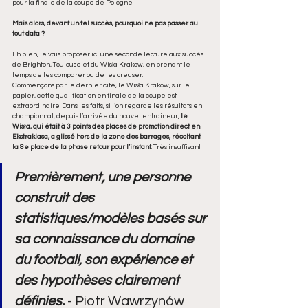
pour la finale de la coupe de Pologne.
Mais alors, devant un tel succès, pourquoi ne pas passer au 
tout data ?
Eh bien, je vais proposer ici une seconde lecture aux succès 
de Brighton, Toulouse et du Wisła Krakow, en prenant le 
temps de les comparer ou de les creuser.
Commençons par le dernier cité, le Wisła Krakow, sur le 
papier, cette qualification en finale de la coupe est 
extraordinaire. Dans les faits, si l’on regarde les résultats en 
championnat, depuis l’arrivée du nouvel entraineur, 
le 
Wisła, qui était à 3 points des places de promotion direct en 
Ekstraklasa, a glissé hors de la zone des barrages, récoltant 
la 8e place de la phase retour pour l’instant
. Très insuffisant.
Premièrement, une personne 
construit des 
statistiques/modèles basés sur 
sa connaissance du domaine 
du football, son expérience et 
des hypothèses clairement 
définies. 
- Piotr Wawrzynów 