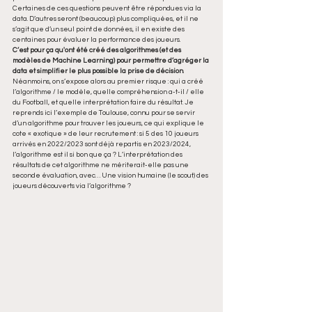
Certaines de ces questions peuvent être répondues via la 
data. D’autres seront (beaucoup) plus compliquées, et il ne 
s’agit que d’un seul point de données, il en existe des 
centaines pour évaluer la performance des joueurs.
C’est pour ça qu'ont été créé des algorithmes (et des 
modèles de Machine Learning) pour permettre d’agréger la 
data et simplifier le plus possible la prise de décision
. 
Néanmoins, on s’expose alors au premier risque : qui a créé 
l’algorithme / le modèle, quelle compréhension a-t-il / elle 
du Football, et quelle interprétation faire du résultat. Je 
reprends ici l’exemple de Toulouse, connu pour se servir 
d’un algorithme pour trouver les joueurs, ce qui explique le 
cote « exotique » de leur recrutement : si 5 des 10 joueurs 
arrivés en 2022/2023 sont déjà repartis en 2023/2024, 
l’algorithme est il si bon que ça ? L’interprétation des 
résultats de cet algorithme ne mériterait-elle pas une 
seconde évaluation, avec… Une vision humaine (le scout) des 
joueurs découverts via l’algorithme ?