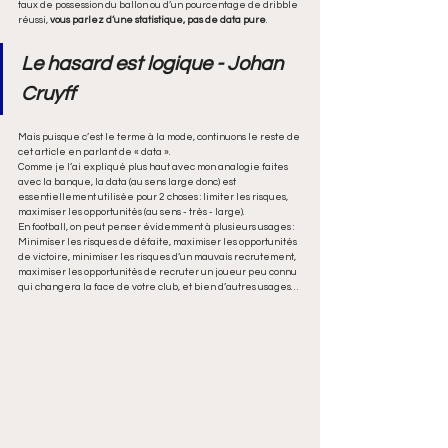
taux de possession du ballon ou d’un pourcentage de dribble 
réussi, 
vous parlez d’une statistique, pas de data pure
. 
Le hasard est logique - Johan 
Cruyff 
Mais puisque c’est le terme à la mode, continuons le reste de 
cet article en parlant de « data ».
Comme je l’ai expliqué plus haut avec mon analogie faites 
avec la banque, la data (au sens large donc) est 
essentiellement utilisée pour 2 choses : limiter les risques, 
maximiser les opportunités (au sens - très - large). 
En football, on peut penser évidemment à plusieurs usages : 
Minimiser les risques de défaite, maximiser les opportunités 
de victoire, minimiser les risques d’un mauvais recrutement, 
maximiser les opportunités de recruter un joueur peu connu 
qui changera la face de votre club, et bien d’autres usages…