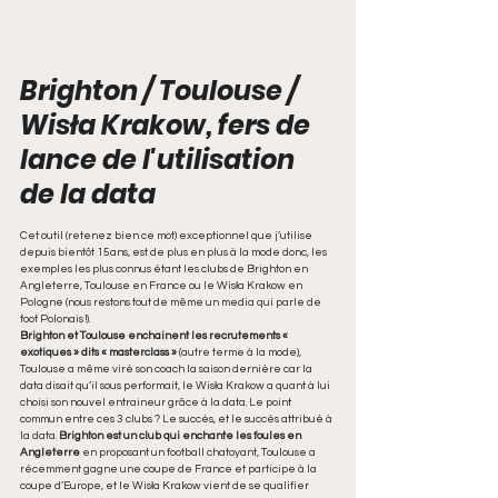
Brighton / Toulouse / 
Wisła Krakow, fers de 
lance de l'utilisation 
de la data
Cet outil (retenez bien ce mot) exceptionnel que j’utilise 
depuis bientôt 15ans, est de plus en plus à la mode donc, les 
exemples les plus connus étant les clubs de Brighton en 
Angleterre, Toulouse en France ou le Wisła Krakow en 
Pologne (nous restons tout de même un media qui parle de 
foot Polonais !). 
Brighton et Toulouse enchainent les recrutements « 
exotiques » dits « masterclass » 
(autre terme à la mode), 
Toulouse a même viré son coach la saison dernière car la 
data disait qu’il sous performait, le Wisła Krakow a quant à lui 
choisi son nouvel entraineur grâce à la data. Le point 
commun entre ces 3 clubs ? Le succès, et le succès attribué à 
la data. 
Brighton est un club qui enchante les foules en 
Angleterre
 en proposant un football chatoyant, Toulouse a 
récemment gagne une coupe de France et participe à la 
coupe d’Europe, et le Wisła Krakow vient de se qualifier 