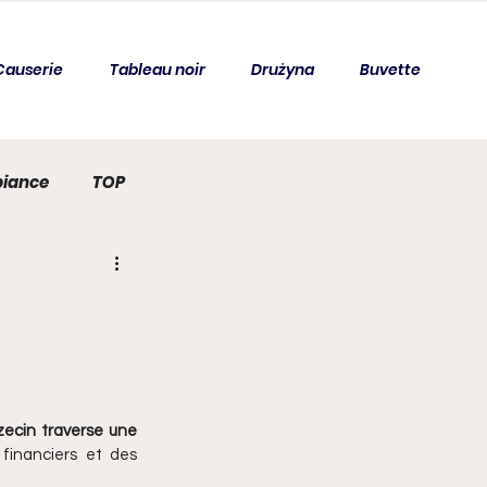
Causerie
Tableau noir
Drużyna
Buvette
iance
TOP
cais
zecin traverse une 
inanciers et des 