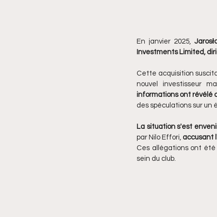
En janvier 2025, 
Jarosł
Investments Limited, dirig
Cette acquisition suscita
nouvel investisseur m
informations ont révélé q
des spéculations sur un é
La situation s'est enveni
par Nilo Effori, 
accusant l
Ces allégations ont été 
sein du club.