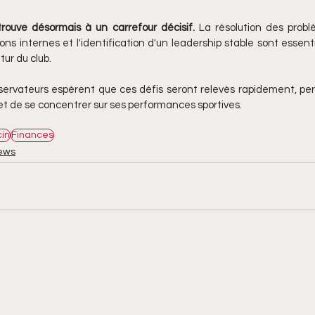
rouve désormais à un carrefour décisif.
 La résolution des problè
ions internes et l'identification d'un leadership stable sont essenti
tur du club.
bservateurs espèrent que ces défis seront relevés rapidement, pe
 et de se concentrer sur ses performances sportives.
in
Finances
ews