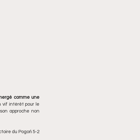
émergé comme une 
if intérêt pour le 
e son approche non 
ctoire du Pogoń 5-2 