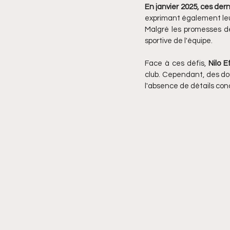
En janvier 2025, ces der
exprimant également leu
Malgré les promesses de 
sportive de l'équipe.
Face à ces défis, 
Nilo E
club. Cependant, des dou
l'absence de détails concr