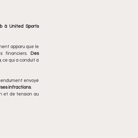
b à United Sports 
ement apparu que le 
 financiers. 
Des 
b
, ce qui a conduit à 
étendument envoyé 
ses infractions
. 
n et de tension au 