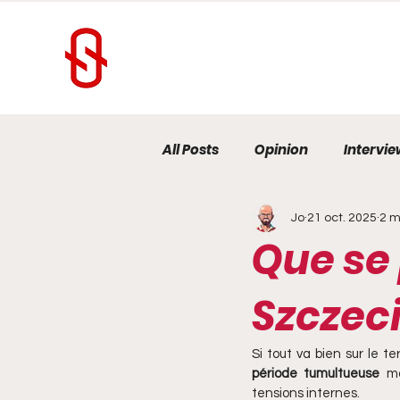
All Posts
Opinion
Intervi
Jo
21 oct. 2025
2 m
Tribunes
Portrait
N
Que se 
Szczec
​Si tout va bien sur le t
période tumultueuse 
ma
tensions internes.