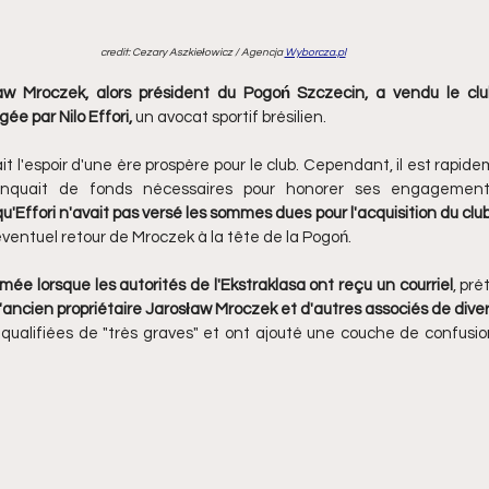
credit: Cezary Aszkiełowicz / Agencja 
Wyborcza.pl
aw Mroczek, alors président du Pogoń Szczecin, a vendu le clu
ée par Nilo Effori, 
un avocat sportif brésilien. 
it l'espoir d'une ère prospère pour le club. Cependant, il est rapid
anquait de fonds nécessaires pour honorer ses engagements
u'Effori n'avait pas versé les sommes dues pour l'acquisition du clu
ventuel retour de Mroczek à la tête de la Pogoń. 
mée lorsque les autorités de l'Ekstraklasa ont reçu un courriel
, pr
'ancien propriétaire Jarosław Mroczek et d'autres associés de diver
qualifiées de "très graves" et ont ajouté une couche de confusio