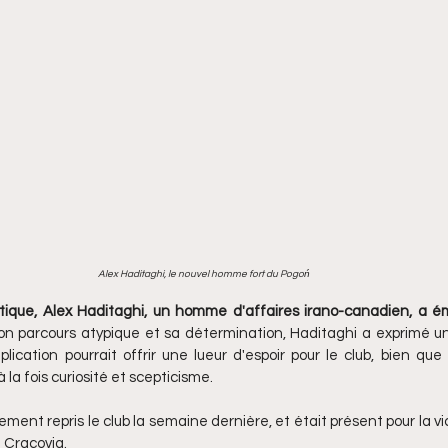
Alex Haditaghi, le nouvel homme fort du Pogoń
ique, Alex Haditaghi, un homme d'affaires irano-canadien, a 
n parcours atypique et sa détermination, Haditaghi a exprimé un v
ication pourrait offrir une lueur d'espoir pour le club, bien qu
 la fois curiosité et scepticisme.
lement repris le club la semaine dernière, et était présent pour la vi
 Cracovia.