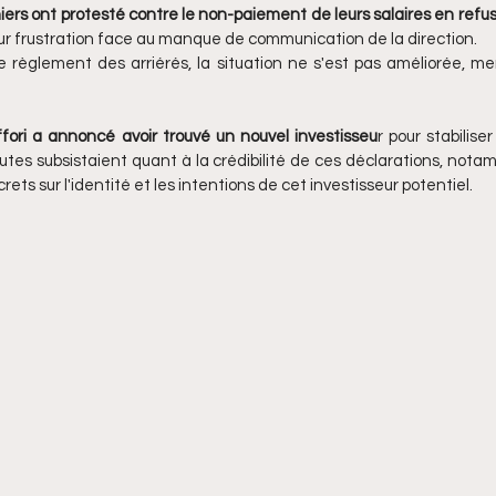
niers ont protesté contre le non-paiement de leurs salaires en refu
r frustration face au manque de communication de la direction. 
règlement des arriérés, la situation ne s'est pas améliorée, men
ffori a annoncé avoir trouvé un nouvel investisseu
r pour stabilise
tes subsistaient quant à la crédibilité de ces déclarations, nota
ets sur l'identité et les intentions de cet investisseur potentiel.