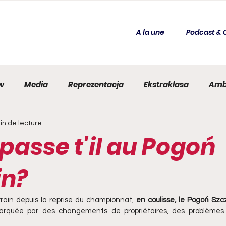
A la une
Podcast & 
ew
Media
Reprezentacja
Ekstraklasa
Amb
in de lecture
ews
Histoire
Data
Stades
Guide
Fran
passe t'il au Pogoń
in?
errain depuis la reprise du championnat, 
en coulisse, le Pogoń Szc
rquée par des changements de propriétaires, des problèmes f