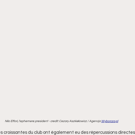
Nilo Effori, l'ephemere president - credit: Cezary Aszkiełowicz / Agencja 
Wyborcza.pl
es croissantes du club ont également eu des répercussions directes s