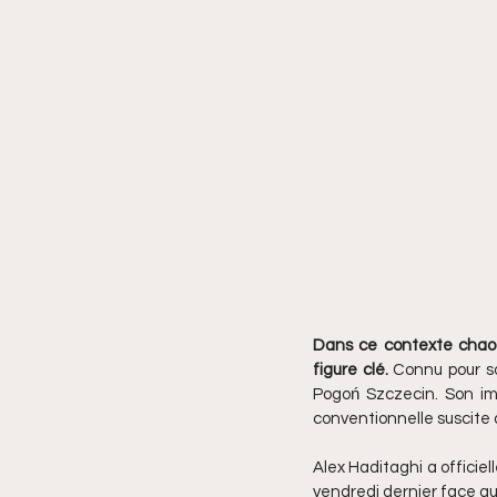
Dans ce contexte chaot
figure clé.
 Connu pour so
Pogoń Szczecin. Son impl
conventionnelle suscite à
Alex Haditaghi a officiel
vendredi dernier face au