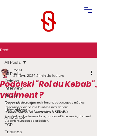
Post
All Posts
Maël
All Posts
27 févr. 2024
2 min de lecture
Podolski "Roi du Kebab",
Opinion
Interview
vraiment ?
Media
Reprezentacja
Depuis plusieurs jours maintenant, beaucoup de médias 
reprennent en boucle la même information : 
Ekstraklasa
« Lukas Podolski fait fortune dans le KEBAB ! »
Ce n'est pas totalement faux, mais loin d'être vrai également. 
Ambiance
Apportons un peu de précision.
TOP
Tribunes