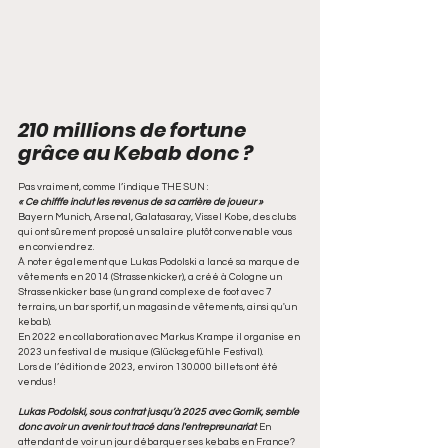
210 millions de fortune 
grâce au Kebab donc ? 
Pas vraiment, comme l’indique THE SUN :
« Ce chifffe inclut les revenus de sa carrière de joueur »
Bayern Munich, Arsenal, Galatasaray, Vissel Kobe, des clubs 
qui ont sûrement proposé un salaire plutôt convenable vous 
en conviendrez.
À noter également que Lukas Podolski a lancé sa marque de 
vêtements en 2014 (Strassenkicker), a créé à Cologne un 
Strassenkicker base (un grand complexe de foot avec 7 
terrains, un bar sportif, un magasin de vêtements, ainsi qu'un 
kebab).
En 2022 en collaboration avec Markus Krampe il organise en 
2023 un festival de musique (Glücksgefühle Festival).
Lors de l’édition de 2023, environ 130.000 billets ont été 
vendus ! 
Lukas Podolski, sous contrat jusqu’à 2025 avec Gornik, semble 
donc avoir un avenir tout tracé dans l'entrepreunariat
. En 
attendant de voir un jour débarquer ses kebabs en France?