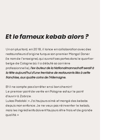
Et le fameux kebab alors ?
Un an plus tard, en 2018, il lance en collaboration avec des 
restaurateurs d’origine turque son premier Mangal Doner 
(le nom de l’enseigne), qui ouvrait ses portes dans le quartier 
belge de Cologne (où il a débuté sa carrière 
professionnelle), 
l’ex-buteur de la Nationalmannschaft serait à 
la tête aujourd’hui d’une trentaine de restaurants liés à cette 
franchise, aux quatre coins de l’Allemagne.
Et il ne compte pas s'arrêter en si bon chemin ! 
Le premier point de vente en Pologne est sur le point 
d'ouvrir à Zabrze. 
Lukas Podolski : « J’ai toujours aimé et mangé des kebabs 
depuis mon enfance. Je ne veux pas réinventer le kebab, 
mais les ingrédients doivent toujours être frais et de grande 
qualité. » 