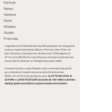
Portrait
News
Histoire
Data
Stades
Guide
Francais
Légende de la Nationalmannschaft, passé par de très grand 
clubs européens (Arsenal, Bayern Munich, Inter Milan, et 
bien d’autres...), champion du monde avec l’Allemagne en 
2014, à bientôt 39 ans il sévit toujours et depuis près de trois 
ans au Gornik Zabrze, en Pologne (son pays natal).
Comme d'autres, Lukas Podolski, est un exemple de sportif 
qui a décidé d'investir dans une activité étonnante. 
Retour en arrière de quelques jours.
 Le 24 Février 2024, le 
SUN titre « LUKAS PODOLSKI vaut près de 180 millions de livres 
sterling après avoir bâti son propre empire commercial »