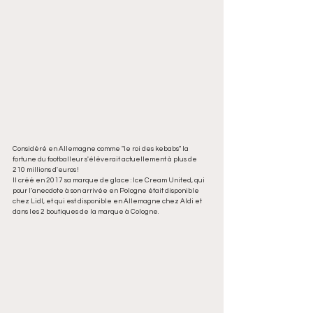
Considéré en Allemagne comme "le roi des kebabs" la 
fortune du footballeur s'élèverait actuellement à plus de 
210 millions d'euros ! 
Il créé en 2017 sa marque de glace : Ice Cream United, qui 
pour l’anecdote à son arrivée en Pologne était disponible 
chez Lidl, et qui est disponible en Allemagne chez Aldi et 
dans les 2 boutiques de la marque à Cologne. 